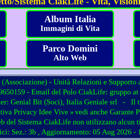
tto/Sistema CiakLife - Vita, Visioni
Album Italia
Immagini di Vita
Parco Domini
Alto Web
 (Associazione) - Unità Relazioni e Supporto 
650159 - Email del Polo CiakLife: gruppo at c
ner:
Genial Bit
(
Soci
),
Italia Geniale srl
-
Il 
tiva Privacy Idee Vive »
vedi anche Garante P
b del Sistema CiakLife non utilizzano alcun t
ici: Sez.: 3b
, Aggiornamento: 05 Aug 2026 - 