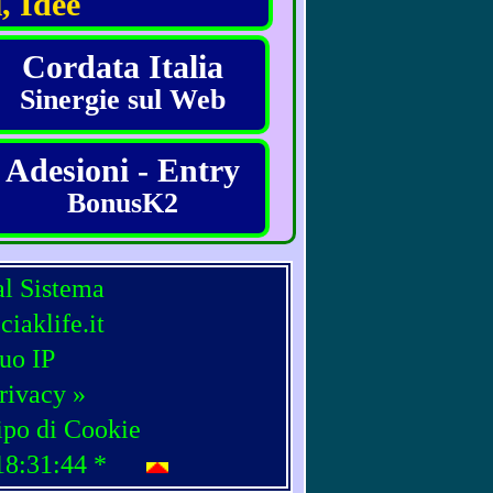
, Idee
Cordata Italia
Sinergie sul Web
Adesioni - Entry
BonusK2
al Sistema
iaklife.it
tuo IP
rivacy »
ipo di Cookie
18:31:44
*